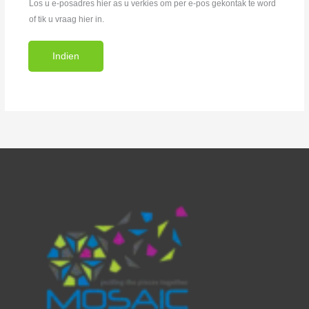
Los u e-posadres hier as u verkies om per e-pos gekontak te word
of tik u vraag hier in.
Indien