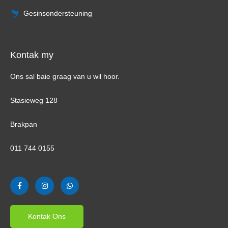
Gesinsondersteuning
Kontak my
Ons sal baie graag van u wil hoor.
Stasieweg 128
Brakpan
011 744 0155
F
I
W
a
n
h
c
s
a
e
t
t
b
a
s
o
g
A
Kontak Ons
o
r
p