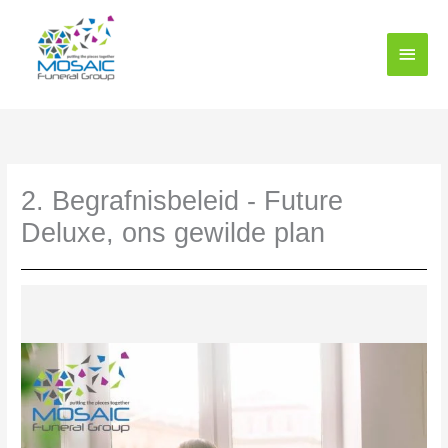
Slaan
Hoof
oor
na
spysk
inhoud
2. Begrafnisbeleid - Future
Deluxe, ons gewilde plan