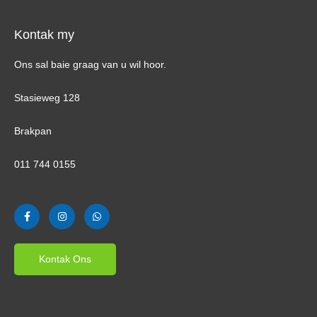
Kontak my
Ons sal baie graag van u wil hoor.
Stasieweg 128
Brakpan
011 744 0155
F
I
W
a
n
h
c
s
a
e
t
t
b
a
s
o
g
A
Kontak Ons
o
r
p
k
a
p
-
m
f