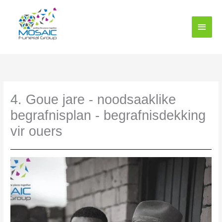
Slaan
Hoof
oor
na
spysk
inhoud
4. Goue jare - noodsaaklike
begrafnisplan - begrafnisdekking
vir ouers